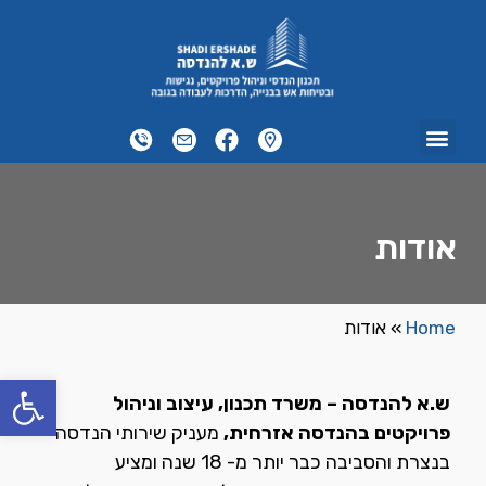
תכנית בטיחות אש
הפרוייקטים שלנו
ייעוץ הנדסי
קורסים אונליין
הדרכות עבודה בגובה
יועץ נגישות
יועץ בטיחות
הדמיות אדריכליות
אודות
Home
»
אודות
פתח
ש.א להנדסה – משרד תכנון, עיצוב וניהול
פרויקטים בהנדסה אזרחית,
מעניק שירותי הנדסה
בנצרת והסביבה כבר יותר מ- 18 שנה ומציע